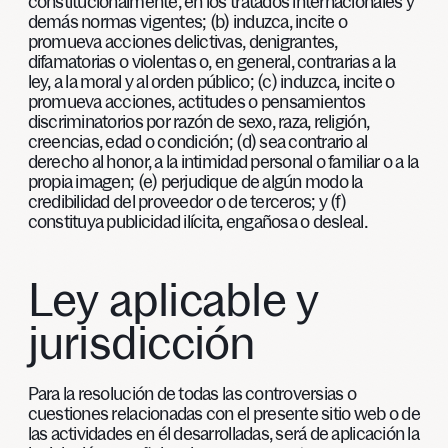
constitucionalmente, en los tratados internacionales y
demás normas vigentes; (b) induzca, incite o
promueva acciones delictivas, denigrantes,
difamatorias o violentas o, en general, contrarias a la
ley, a la moral y al orden público; (c) induzca, incite o
promueva acciones, actitudes o pensamientos
discriminatorios por razón de sexo, raza, religión,
creencias, edad o condición; (d) sea contrario al
derecho al honor, a la intimidad personal o familiar o a la
propia imagen; (e) perjudique de algún modo la
credibilidad del proveedor o de terceros; y (f)
constituya publicidad ilícita, engañosa o desleal.
Ley aplicable y
jurisdicción
Para la resolución de todas las controversias o
cuestiones relacionadas con el presente sitio web o de
las actividades en él desarrolladas, será de aplicación la