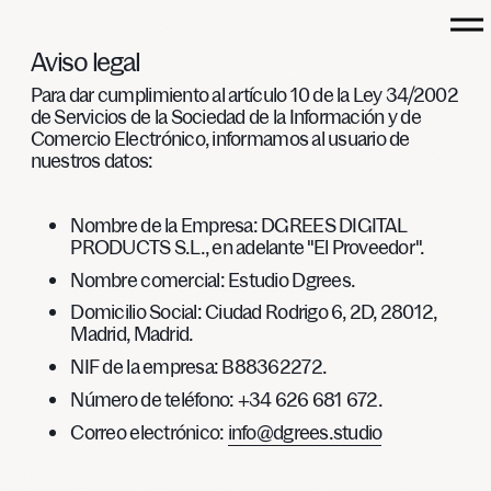
Aviso
legal
Para dar cumplimiento al artículo 10 de la Ley 34/2002
de Servicios de la Sociedad de la Información y de
Comercio Electrónico, informamos al usuario de
nuestros datos:
INICIO
Nombre de la Empresa:
DGREES DIGITAL
PROYECTOS
PRODUCTS S.L., en adelante "El Proveedor".
CAPACIDADES
Nombre comercial:
Estudio Dgrees.
Domicilio Social:
Ciudad Rodrigo 6, 2D, 28012,
CULTURA
Madrid, Madrid.
NIF de la empresa
: B88362272.
HABLEMOS
Número de teléfono
: +34 626 681 672.
Correo electrónico
:
info@dgrees.studio