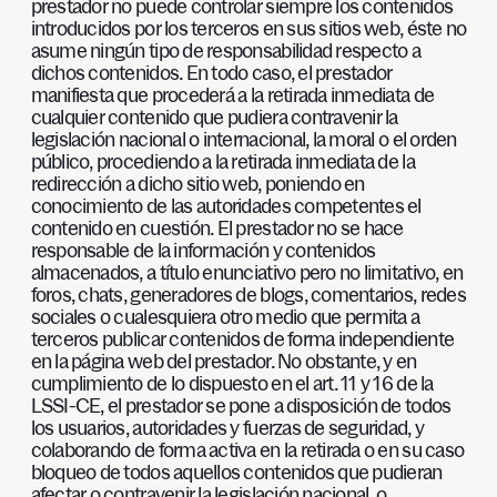
prestador no puede controlar siempre los contenidos
introducidos por los terceros en sus sitios web, éste no
asume ningún tipo de responsabilidad respecto a
dichos contenidos. En todo caso, el prestador
manifiesta que procederá a la retirada inmediata de
cualquier contenido que pudiera contravenir la
legislación nacional o internacional, la moral o el orden
público, procediendo a la retirada inmediata de la
redirección a dicho sitio web, poniendo en
conocimiento de las autoridades competentes el
contenido en cuestión. El prestador no se hace
responsable de la información y contenidos
almacenados, a título enunciativo pero no limitativo, en
foros, chats, generadores de blogs, comentarios, redes
sociales o cualesquiera otro medio que permita a
terceros publicar contenidos de forma independiente
en la página web del prestador. No obstante, y en
cumplimiento de lo dispuesto en el art. 11 y 16 de la
LSSI-CE, el prestador se pone a disposición de todos
los usuarios, autoridades y fuerzas de seguridad, y
colaborando de forma activa en la retirada o en su caso
bloqueo de todos aquellos contenidos que pudieran
afectar o contravenir la legislación nacional, o