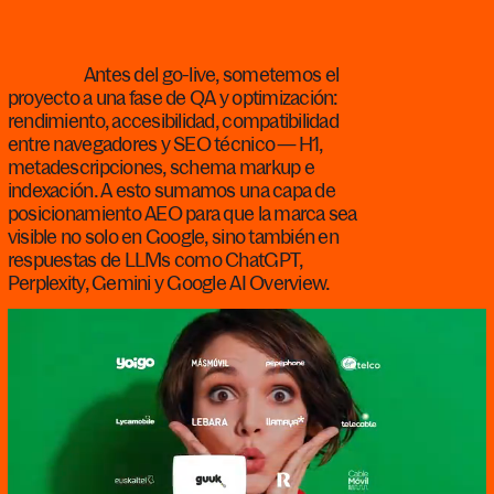
Antes del go-live, sometemos el
proyecto a una fase de QA y optimización:
rendimiento, accesibilidad, compatibilidad
entre navegadores y SEO técnico — H1,
metadescripciones, schema markup e
indexación. A esto sumamos una capa de
posicionamiento AEO para que la marca sea
visible no solo en Google, sino también en
respuestas de LLMs como ChatGPT,
Perplexity, Gemini y Google AI Overview.