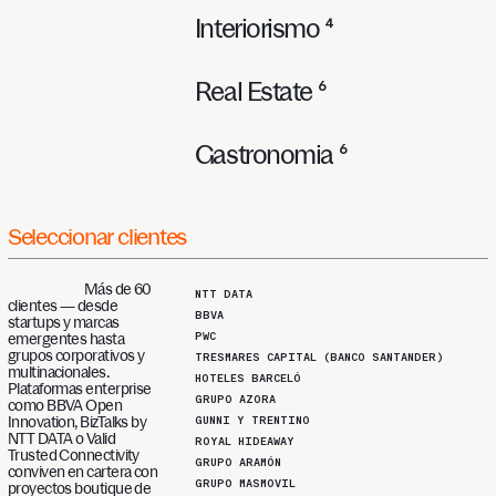
Interiorismo
4
Real Estate
6
Gastronomia
6
Seleccionar
clientes
Más de 60
NTT DATA
clientes — desde
BBVA
startups y marcas
PWC
emergentes hasta
grupos corporativos y
TRESMARES CAPITAL (BANCO SANTANDER)
multinacionales.
HOTELES BARCELÓ
Plataformas enterprise
GRUPO AZORA
como BBVA Open
GUNNI Y TRENTINO
Innovation, BizTalks by
NTT DATA o Valid
ROYAL HIDEAWAY
Trusted Connectivity
GRUPO ARAMÓN
conviven en cartera con
GRUPO MASMOVIL
proyectos boutique de