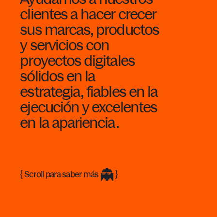
clientes
a
hacer
crecer
sus
marcas,
productos
y
servicios
con
proyectos
digitales
sólidos
en
la
estrategia,
fiables
en
la
ejecución
y
excelentes
en
la
apariencia.
{ Scroll para saber más
}