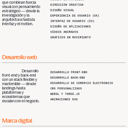
que combinan fuerza
DIRECCIÓN CREATIVA
visual con pensamiento
DISEÑO VISUAL
estratégico — desde la
investigación y la
EXPERIENCIA DE USUARIO (UX)
arquitectura hasta la
INTERFAZ DE USUARIO (IU)
interfaz y el motion.
DISEÑO DE APLICACIONES
VÍDEOS ANIMADOS
GRÁFICOS EN MOVIMIENTO
Desarrollo
web
Desarrollo
DESARROLLO FRONT-END
front-end y back-end
DESARROLLO BACK-END
con un stack flexible y
DESARROLLO DE COMERCIO ELECTRÓNICO
mantenible — desde
landings hasta
CMS PERSONALIZADO
plataformas y
WEBGL Y THREE.JS
ecosistemas que
ANIMACIONES SVG
escalan con el negocio.
Marca
digital