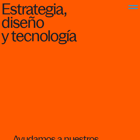
Estrategia,
diseño
y
tecnología
INICIO
PROYECTOS
CAPACIDADES
CULTURA
HABLEMOS
Ayudamos
a
nuestros