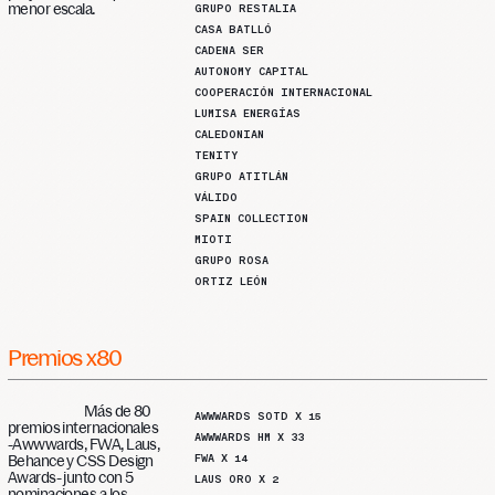
menor escala.
GRUPO RESTALIA
CASA BATLLÓ
CADENA SER
AUTONOMY CAPITAL
COOPERACIÓN INTERNACIONAL
LUMISA ENERGÍAS
CALEDONIAN
TENITY
GRUPO ATITLÁN
VÁLIDO
SPAIN COLLECTION
MIOTI
GRUPO ROSA
ORTIZ LEÓN
Premios
x80
Más de 80
AWWWARDS SOTD X 15
premios internacionales
AWWWARDS HM X 33
-Awwwards, FWA, Laus,
FWA X 14
Behance y CSS Design
Awards- junto con 5
LAUS ORO X 2
nominaciones a los