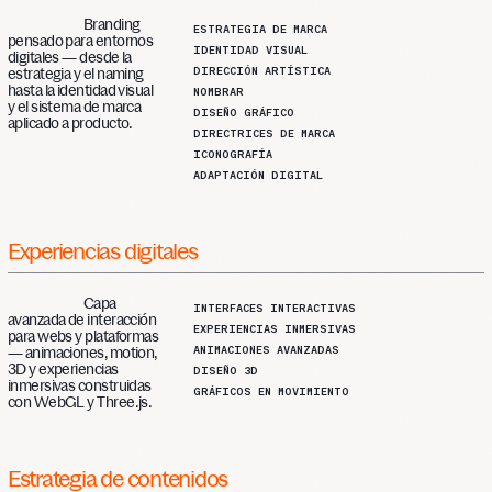
Branding
ESTRATEGIA DE MARCA
pensado para entornos
IDENTIDAD VISUAL
digitales — desde la
DIRECCIÓN ARTÍSTICA
estrategia y el naming
hasta la identidad visual
NOMBRAR
y el sistema de marca
DISEÑO GRÁFICO
aplicado a producto.
DIRECTRICES DE MARCA
ICONOGRAFÍA
ADAPTACIÓN DIGITAL
Experiencias
digitales
Capa
INTERFACES INTERACTIVAS
avanzada de interacción
EXPERIENCIAS INMERSIVAS
para webs y plataformas
ANIMACIONES AVANZADAS
— animaciones, motion,
3D y experiencias
DISEÑO 3D
inmersivas construidas
GRÁFICOS EN MOVIMIENTO
con WebGL y Three.js.
Estrategia
de
contenidos