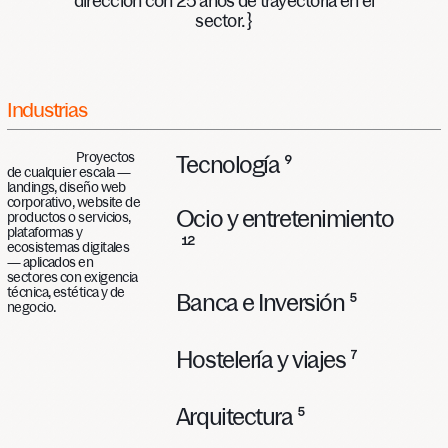
dirección con 25 años de trayectoria en el
sector. }
Industrias
Proyectos
Tecnología
9
de cualquier escala —
landings, diseño web
corporativo, website de
Ocio y entretenimiento
productos o servicios,
plataformas y
12
ecosistemas digitales
— aplicados en
sectores con exigencia
técnica, estética y de
Banca e Inversión
5
negocio.
Hostelería y viajes
7
Arquitectura
5