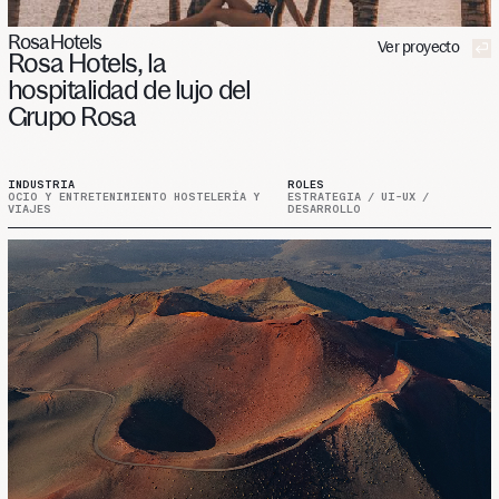
Rosa Hotels
Ver proyecto
Rosa
Hotels,
la
hospitalidad
de
lujo
del
Grupo
Rosa
INDUSTRIA
ROLES
OCIO Y ENTRETENIMIENTO HOSTELERÍA Y
ESTRATEGIA / UI-UX /
VIAJES
DESARROLLO