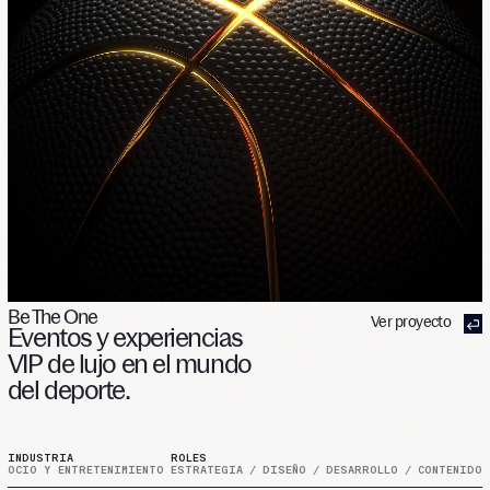
Be The One
Ver proyecto
Eventos
y
experiencias
VIP
de
lujo
en
el
mundo
del
deporte.
INDUSTRIA
ROLES
OCIO Y ENTRETENIMIENTO
ESTRATEGIA / DISEÑO / DESARROLLO / CONTENIDO