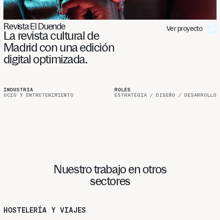
Revista El Duende
Ver proyecto
La
revista
cultural
de
Madrid
con
una
edición
digital
optimizada.
INDUSTRIA
ROLES
OCIO Y ENTRETENIMIENTO
ESTRATEGIA / DISEÑO / DESARROLLO
Nuestro
trabajo
en
otros
sectores
HOSTELERÍA Y VIAJES