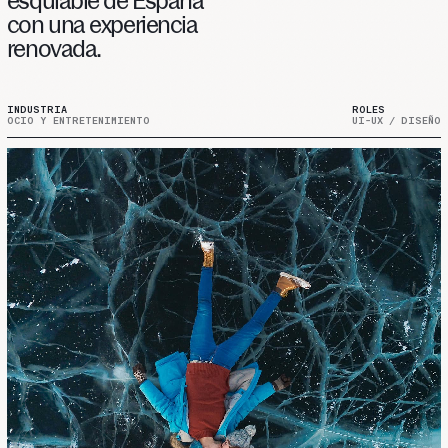
esquiable
de
España
con
una
experiencia
renovada.
INDUSTRIA
ROLES
OCIO Y ENTRETENIMIENTO
UI-UX / DISEÑO