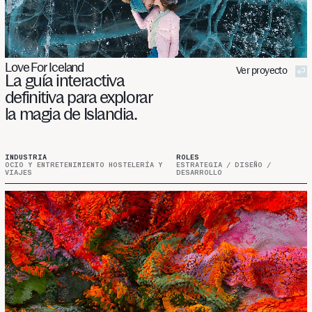
Love For Iceland
Ver proyecto
La
guía
interactiva
definitiva
para
explorar
la
magia
de
Islandia.
INDUSTRIA
ROLES
OCIO Y ENTRETENIMIENTO HOSTELERÍA Y
ESTRATEGIA / DISEÑO /
VIAJES
DESARROLLO