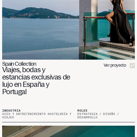
Spain Collection
Ver proyecto
Viajes,
bodas
y
estancias
exclusivas
de
lujo
en
España
y
Portugal
INDUSTRIA
ROLES
OCIO Y ENTRETENIMIENTO HOSTELERÍA Y
ESTRATEGIA / DISEÑO /
VIAJES
DESARROLLO