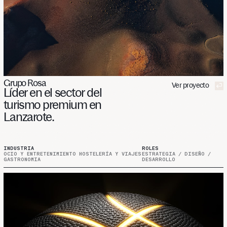
Grupo Rosa
Ver proyecto
Líder
en
el
sector
del
turismo
premium
en
Lanzarote.
INDUSTRIA
ROLES
OCIO Y ENTRETENIMIENTO HOSTELERÍA Y VIAJES
ESTRATEGIA / DISEÑO /
GASTRONOMIA
DESARROLLO