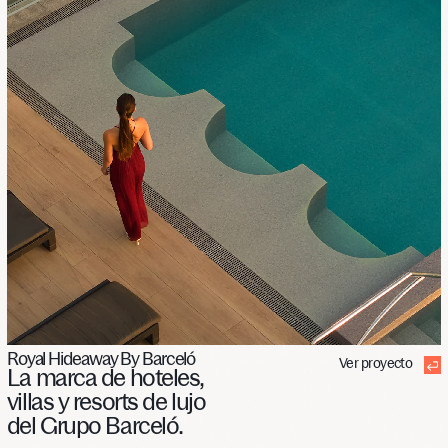
Royal Hideaway By Barceló
Ver proyecto
La
marca
de
hoteles,
villas
y
resorts
de
lujo
del
Grupo
Barceló.