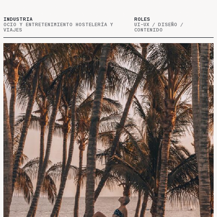
INDUSTRIA
ROLES
OCIO Y ENTRETENIMIENTO HOSTELERÍA Y
UI-UX / DISEÑO /
VIAJES
CONTENIDO