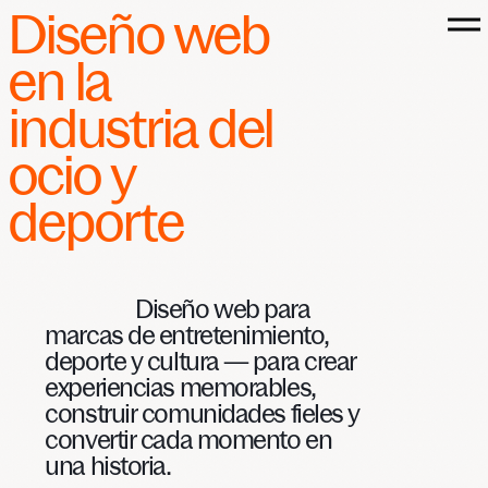
Diseño
web
en
la
industria
del
ocio
y
INICIO
deporte
PROYECTOS
CAPACIDADES
Diseño
web
para
CULTURA
marcas
de
entretenimiento,
deporte
y
cultura
—
para
crear
HABLEMOS
experiencias
memorables,
construir
comunidades
fieles
y
convertir
cada
momento
en
una
historia.