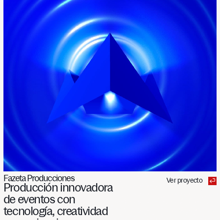
Fazeta Producciones
Ver proyecto
Producción
innovadora
de
eventos
con
tecnología,
creatividad