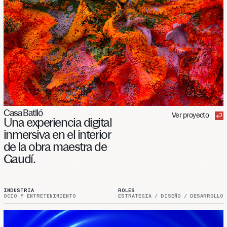
Casa Batlló
Ver proyecto
Una
experiencia
digital
inmersiva
en
el
interior
de
la
obra
maestra
de
Gaudí.
INDUSTRIA
ROLES
OCIO Y ENTRETENIMIENTO
ESTRATEGIA / DISEÑO / DESARROLLO