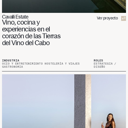
Cavalli Estate
Ver proyecto
Vino,
cocina
y
experiencias
en
el
corazón
de
las
Tierras
del
Vino
del
Cabo
INDUSTRIA
ROLES
OCIO Y ENTRETENIMIENTO HOSTELERÍA Y VIAJES
ESTRATEGIA /
GASTRONOMIA
DISEÑO