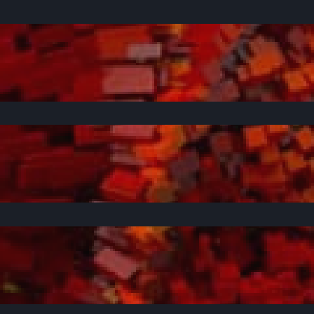
C
A
P
A
C
I
D
A
D
E
S