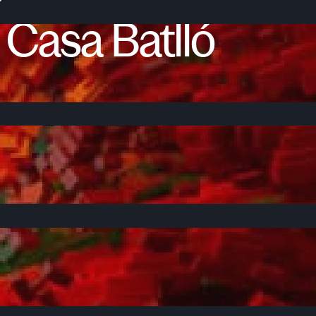
I
N
I
C
I
O
P
R
O
Y
E
C
T
O
S
Casa
Batlló