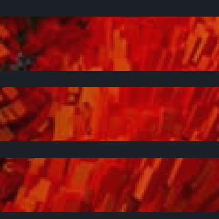
C
U
L
T
U
R
A
H
A
B
L
E
M
O
S